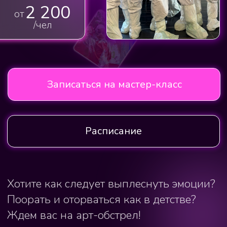
Расписание
Хотите как следует выплеснуть эмоции?
Поорать и оторваться как в детстве?
Ждем вас на арт-обстрел!
Ведь с творчеством это не просто
возможно, но еще и НЕВЕРОЯТНО
красиво.
Мы брызгаем краски в стену,
обливаемся ими и конечно делаем все,
что захочется в нашем подвале.
Отличный формат для проведения
корпоративов и детских праздников.
Веселье и невероятные эмоции
обеспечены!