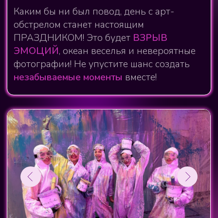
День рождения или выпускной после
детского сада или школы?
Арт-обстрел создаст для детей
незабываемые воспоминания
на всю
жизнь! Дети — это
яркие эмоции
,
множество активностей и море веселья!
Поэтому их праздники должны быть
такими же яркими!