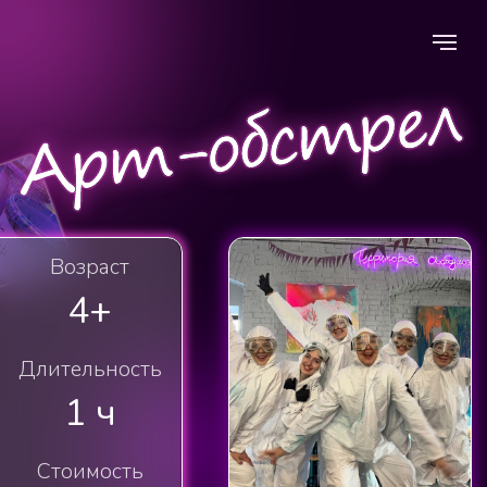
Возраст
4+
Длительность
1 ч
Стоимость
2 200
от
/чел
Записаться на мастер-класс