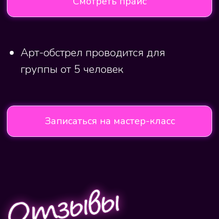
Контакты
Адрес: Самара,
Молодогвардейская 94
Телефон:
+7 (917) 949-40-84
Политика конфиденциальности
Политика использования файлов cookie
ИП Аристова Т.В.
ИНН 636702078540