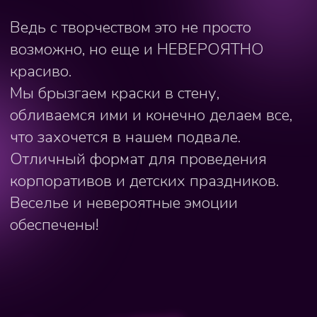
Вашего веселья
Тут ПРАВИЛ НЕТ! Стреляйте краской,
брызгайте в стену или друг в друга, кричите
и обливайтесь. Никаких запретов —
сплошное веселье!
День рождения, корпоратив, девичник
или спонтанное желание собраться с
друзьями?
Каким бы ни был повод, день с арт-
обстрелом станет настоящим
ПРАЗДНИКОМ! Это будет
ВЗРЫВ