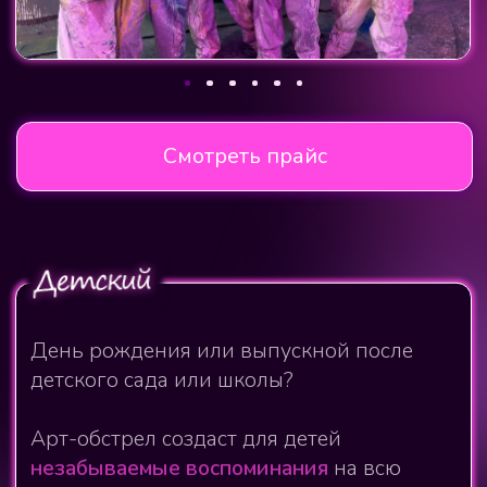
Смотреть прайс
Хотите устроить незабываемый семейный
праздник или просто весело провести
время с близкими?
Погрузитесь в атмосферу беззаботного
детства, ярких красок и веселья! В нашем
уголке радости вы сможете отдохнуть,
развлечься и создать
воспоминания,
которые останутся с вами на всю жизнь
.