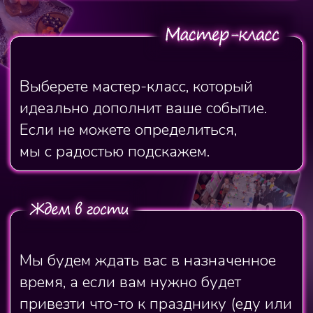
счастливые и с прекрасными
шедеврами.
Устроить идеальное свидание
Арт-студия
Мастер-классы
О студии
Подарки