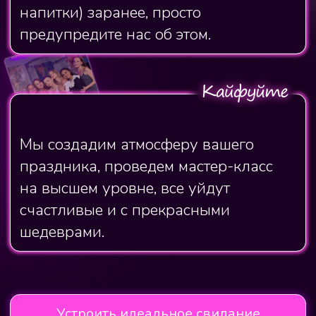
Контакты
Адрес: Самара,
Молодогвардейская 94
Телефон:
+7 (917) 949-40-84
Политика конфиденциальности
Политика использования файлов cookie
ИП Аристова Т.В.
ИНН 636702078540