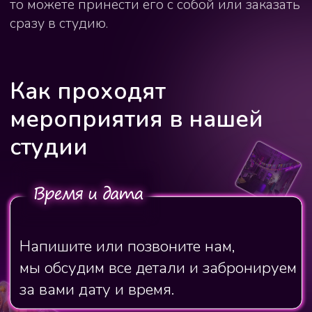
Выберете мастер-класс, который
идеально дополнит ваше событие.
Если не можете определиться,
мы с радостью подскажем.
Мы будем ждать вас в назначенное
время, а если вам нужно будет
привезти что-то к празднику (еду или
напитки) заранее, просто
предупредите нас об этом.
Мы создадим атмосферу вашего
праздника, проведем мастер-класс
на высшем уровне, все уйдут