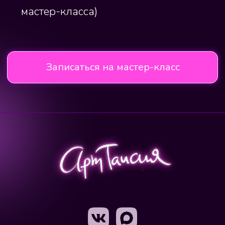
ИНН 636702078540