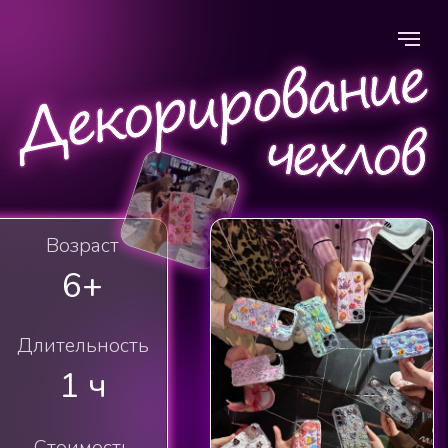
Возраст
6+
Длительность
1 ч
Стоимость
1 500
Записаться на мастер-класс