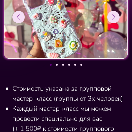
Арт-студия
Мастер-классы
О студии
Подарки
Контакты
Адрес: Самара,
Молодогвардейская 94
Телефон:
+7 (917) 949-40-84
Политика конфиденциальности
Политика использования файлов cookie
ИП Аристова Т.В.